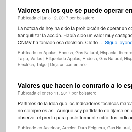
Valores en los que se puede operar en
Publicada el
junio 12, 2017
por
bolsatero
La noticia de hoy ha sido la prohibición de operar en c
tranquilizar la acción. Había sido un valor muy castig
CNMV ha tomado esa decisión. Cierto …
Sigue leyen
Publicado en
Applus
,
Endesa
,
Gas Natural
,
Hispania
,
Iberdro
Talgo
,
Varios
|
Etiquetado
Applus
,
Endesa
,
Gas Natural
,
His
Electrica
,
Talgo
|
Deja un comentario
Valores que hacen lo contrario a lo e
Publicada el
enero 11, 2017
por
bolsatero
Partimos de la idea que los indicadores técnicos marca
no siempre es así. Aunque soy partidario de fijarse e
observar el precio para posteriormente mirar los indi
Publicado en
Acerinox
,
Arcelor
,
Duro Felguera
,
Gas Natural
,