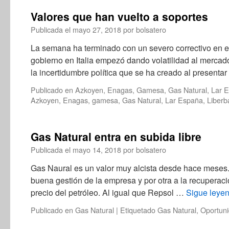
Valores que han vuelto a soportes
Publicada el
mayo 27, 2018
por
bolsatero
La semana ha terminado con un severo correctivo en e
gobierno en Italia empezó dando volatilidad al merc
la incertidumbre política que se ha creado al present
Publicado en
Azkoyen
,
Enagas
,
Gamesa
,
Gas Natural
,
Lar 
Azkoyen
,
Enagas
,
gamesa
,
Gas Natural
,
Lar España
,
Liberb
Gas Natural entra en subida libre
Publicada el
mayo 14, 2018
por
bolsatero
Gas Naural es un valor muy alcista desde hace meses. 
buena gestión de la empresa y por otra a la recuperac
precio del petróleo. Al igual que Repsol …
Sigue leye
Publicado en
Gas Natural
|
Etiquetado
Gas Natural
,
Oportun