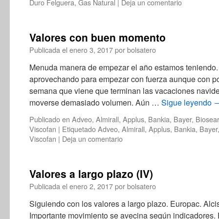
Duro Felguera
,
Gas Natural
|
Deja un comentario
Valores con buen momento
Publicada el
enero 3, 2017
por
bolsatero
Menuda manera de empezar el año estamos teniendo. 
aprovechando para empezar con fuerza aunque con p
semana que viene que terminan las vacaciones navid
moverse demasiado volumen. Aún …
Sigue leyendo
Publicado en
Adveo
,
Almirall
,
Applus
,
Bankia
,
Bayer
,
Biosea
Viscofan
|
Etiquetado
Adveo
,
Almirall
,
Applus
,
Bankia
,
Bayer
Viscofan
|
Deja un comentario
Valores a largo plazo (IV)
Publicada el
enero 2, 2017
por
bolsatero
Siguiendo con los valores a largo plazo. Europac. Alci
Importante movimiento se avecina según indicadores