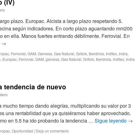
 (IV)
ero
argo plazo. Europac. Alcista a largo plazo respetando 5.
ecina según indicadores. En corto plazo aguantando mm200
o en ella. Manos fuertes entrando débilmente. Ferrovial. En
o
→
ropac
,
Ferrovial
,
GAM
,
Gamesa
,
Gas Natural
,
Grifols
,
Iberdrola
,
Inditex
,
Indra
,
e
,
Europac
,
Ferrovial
,
GAM
,
gamesa
,
Gas Natural
,
Grifols
,
Iberdrola
,
Inditex
,
Indra
a tendencia de nuevo
atero
a mucho tiempo dando alegrías, multiplicando su valor por 3
 es una rentabilidad que ya quisiéramos haber aprovechado.
mo en 5.5 ha ido probando la tendencia …
Sigue leyendo
→
ropac
,
Oportunidad
|
Deja un comentario