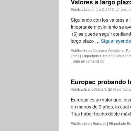
Valores a largo plazo
Publicada el
enero 2, 2017
por
bolsat
Siguiendo con los valores a l
Importante movimiento se av
(5) se puede seguir confiand
largo plazo …
Sigue leyend
Publicado en
Catalana Occidente
,
Eu
Otros
|
Etiquetado
Catalana Occident
|
Deja un comentario
Europac probando l
Publicada el
octubre 9, 2016
por
bols
Europac es un valor que llev
en menos de 3 años, lo cual
Tras haber hecho doble máxi
Publicado en
Europac
|
Etiquetado
Eu