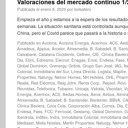
Valoraciones del mercado continuo 1
Publicada el
enero 8, 2023
por
bolsatero
Empieza el año y estamos a la espera de los resultad
semanas. La situación sanitaria está controlada aunq
China, pero el Covid parece que pasará a la historia 
Publicado en
Acciona
,
Acciona Energia
,
Acerinox
,
ACS
,
Aed
Amadeus
,
Applus
,
Arcelor
,
Atresmedia
,
B. Sabadell
,
B. Sant
Caixabank
,
Catalana Occidente
,
Cellnex
,
CIE
,
Clínica Bavier
Dia
,
Ebro
,
Edreams
,
Elecnor
,
Enagas
,
Ence
,
Endesa
,
Faes
,
Global Dominion
,
Grenergy
,
Grifols
,
Grupo San José
,
IAG
,
Ib
Colonial
,
Inmobiliaria del Sur
,
Línea Directa
,
Logista
,
Mapfre
Properties
,
Naturgy
,
Neinor Homes
,
NH Hoteles
,
OHL
,
Phar
Realia
,
Red Eléctrica
,
Reig Jofre
,
Renta Corp.
,
Repsol
,
Rovi
,
Reunidas
,
Telefonica
,
Tubacex
,
Unicaja
,
Vidrala
,
Viscofan
,
V
Energia
,
Acerinox
,
ACS
,
Aedas Homes
,
Aena
,
Airbus
,
Almira
Atresmedia
,
B. Sabadell
,
B. Santander
,
Bankinter
,
BBVA
,
CA
Clínica Baviera
,
Coca Cola
,
Corporación Alba
,
Correa
,
Dia
,
E
Endesa
,
Faes
,
FCC
,
Ferrovial
,
Gestamp
,
Global Dominion
,
G
Iberdrola
,
Inditex
,
Indra
,
Inmobiliaria Colonial
,
Inmobiliaria de
Mediaset
,
Melia Hoteles
,
Merlin Properties
,
Naturgy
,
Neinor 