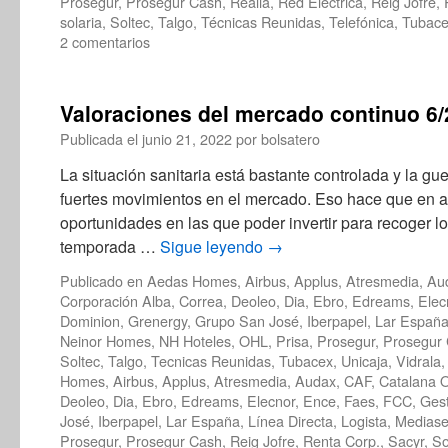
Prosegur
,
Prosegur Cash
,
Realia
,
Red Electrica
,
Reig Jofre
,
solaria
,
Soltec
,
Talgo
,
Técnicas Reunidas
,
Telefónica
,
Tubac
2 comentarios
Valoraciones del mercado continuo 6
Publicada el
junio 21, 2022
por
bolsatero
La situación sanitaria está bastante controlada y la g
fuertes movimientos en el mercado. Eso hace que en 
oportunidades en las que poder invertir para recoger l
temporada …
Sigue leyendo
→
Publicado en
Aedas Homes
,
Airbus
,
Applus
,
Atresmedia
,
Au
Corporación Alba
,
Correa
,
Deoleo
,
Dia
,
Ebro
,
Edreams
,
Elec
Dominion
,
Grenergy
,
Grupo San José
,
Iberpapel
,
Lar Españ
Neinor Homes
,
NH Hoteles
,
OHL
,
Prisa
,
Prosegur
,
Prosegur
Soltec
,
Talgo
,
Tecnicas Reunidas
,
Tubacex
,
Unicaja
,
Vidrala
Homes
,
Airbus
,
Applus
,
Atresmedia
,
Audax
,
CAF
,
Catalana 
Deoleo
,
Dia
,
Ebro
,
Edreams
,
Elecnor
,
Ence
,
Faes
,
FCC
,
Ges
José
,
Iberpapel
,
Lar España
,
Línea Directa
,
Logista
,
Mediase
Prosegur
,
Prosegur Cash
,
Reig Jofre
,
Renta Corp.
,
Sacyr
,
So