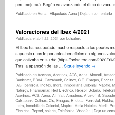
pero mejorará. Según va avanzando el ritmo de vacun
Publicado en
Aena
|
Etiquetado
Aena
|
Deja un comentario
Valoraciones del Ibex 4/2021
Publicada el
abril 22, 2021
por
bolsatero
El ibex ha recuperado mucho respecto a los peores m
supuesto unos importantes beneficios en algunos valor
que cotizaba en su día (https://bolsatero.com/2020/09/
Tras la aparición de las …
Sigue leyendo
→
Publicado en
Acciona
,
Acerinox
,
ACS
,
Aena
,
Almirall
,
Amade
Bankinter
,
BBVA
,
Caixabank
,
Cellnex
,
CIE
,
Enagas
,
Endesa
IAG
,
Iberdrola
,
Inditex
,
Indra
,
Inmobiliaria Colonial
,
Mapfre
,
M
Naturgy
,
Pharmamar
,
Red Eléctrica
,
Repsol
,
Solaria
,
Telefon
Acerinox
,
ACS
,
Aena
,
Almirall
,
Amadeus
,
Arcelor
,
B. Sabadel
Caixabank
,
Cellnex
,
Cie
,
Enagas
,
Endesa
,
Ferrovial
,
Fluidra
Indra
,
Inmobiliaria Colonial
,
Mapfre
,
Melia Hoteles
,
Merlin Pr
Electrica
,
Repsol
,
solaria
,
Telefónica
,
Viscofan
|
Deja un come