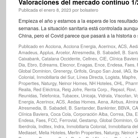
Valoraciones del mercado continuo 1
Publicada el
enero 8, 2023
por
bolsatero
Empieza el año y estamos a la espera de los resultad
semanas. La situación sanitaria está controlada aunq
China, pero el Covid parece que pasará a la historia 
Publicado en
Acciona
,
Acciona Energia
,
Acerinox
,
ACS
,
Aed
Amadeus
,
Applus
,
Arcelor
,
Atresmedia
,
B. Sabadell
,
B. Sant
Caixabank
,
Catalana Occidente
,
Cellnex
,
CIE
,
Clínica Bavier
Dia
,
Ebro
,
Edreams
,
Elecnor
,
Enagas
,
Ence
,
Endesa
,
Faes
,
Global Dominion
,
Grenergy
,
Grifols
,
Grupo San José
,
IAG
,
Ib
Colonial
,
Inmobiliaria del Sur
,
Línea Directa
,
Logista
,
Mapfre
Properties
,
Naturgy
,
Neinor Homes
,
NH Hoteles
,
OHL
,
Phar
Realia
,
Red Eléctrica
,
Reig Jofre
,
Renta Corp.
,
Repsol
,
Rovi
,
Reunidas
,
Telefonica
,
Tubacex
,
Unicaja
,
Vidrala
,
Viscofan
,
V
Energia
,
Acerinox
,
ACS
,
Aedas Homes
,
Aena
,
Airbus
,
Almira
Atresmedia
,
B. Sabadell
,
B. Santander
,
Bankinter
,
BBVA
,
CA
Clínica Baviera
,
Coca Cola
,
Corporación Alba
,
Correa
,
Dia
,
E
Endesa
,
Faes
,
FCC
,
Ferrovial
,
Gestamp
,
Global Dominion
,
G
Iberdrola
,
Inditex
,
Indra
,
Inmobiliaria Colonial
,
Inmobiliaria de
Mediaset
,
Melia Hoteles
,
Merlin Properties
,
Naturgy
,
Neinor 