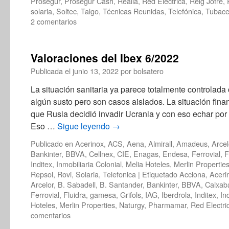
Prosegur
,
Prosegur Cash
,
Realia
,
Red Electrica
,
Reig Jofre
,
solaria
,
Soltec
,
Talgo
,
Técnicas Reunidas
,
Telefónica
,
Tubac
2 comentarios
Valoraciones del Ibex 6/2022
Publicada el
junio 13, 2022
por
bolsatero
La situación sanitaria ya parece totalmente controlad
algún susto pero son casos aislados. La situación fina
que Rusia decidió invadir Ucrania y con eso echar por 
Eso …
Sigue leyendo
→
Publicado en
Acerinox
,
ACS
,
Aena
,
Almirall
,
Amadeus
,
Arcel
Bankinter
,
BBVA
,
Cellnex
,
CIE
,
Enagas
,
Endesa
,
Ferrovial
,
F
Inditex
,
Inmobiliaria Colonial
,
Melia Hoteles
,
Merlin Propertie
Repsol
,
Rovi
,
Solaria
,
Telefonica
|
Etiquetado
Acciona
,
Aceri
Arcelor
,
B. Sabadell
,
B. Santander
,
Bankinter
,
BBVA
,
Caixab
Ferrovial
,
Fluidra
,
gamesa
,
Grifols
,
IAG
,
Iberdrola
,
Inditex
,
In
Hoteles
,
Merlin Properties
,
Naturgy
,
Pharmamar
,
Red Electri
comentarios