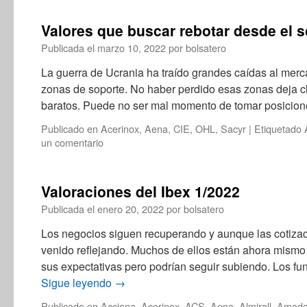
Valores que buscar rebotar desde el 
Publicada el
marzo 10, 2022
por
bolsatero
La guerra de Ucrania ha traído grandes caídas al mer
zonas de soporte. No haber perdido esas zonas deja c
baratos. Puede no ser mal momento de tomar posicio
Publicado en
Acerinox
,
Aena
,
CIE
,
OHL
,
Sacyr
|
Etiquetado
un comentario
Valoraciones del Ibex 1/2022
Publicada el
enero 20, 2022
por
bolsatero
Los negocios siguen recuperando y aunque las cotizaci
venido reflejando. Muchos de ellos están ahora mismo
sus expectativas pero podrían seguir subiendo. Los f
Sigue leyendo
→
Publicado en
Acciona
,
Acerinox
,
ACS
,
Aena
,
Almirall
,
Amade