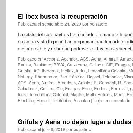
El Ibex busca la recuperación
Publicada el
septiembre 24, 2020
por
bolsatero
La crisis del coronavirus ha afectado de manera import
no se ha visto lo peor. Las empresas han tomado medid
mejor posible y deberían poderse ver las consecuenc
Publicado en
Acciona
,
Acerinox
,
ACS
,
Aena
,
Almirall
,
Amade
Bankia
,
Bankinter
,
BBVA
,
Caixabank
,
Cellnex
,
CIE
,
Enagas
,
Grifols
,
IAG
,
Iberdrola
,
Inditex
,
Indra
,
Inmobiliaria Colonial
,
Ma
Naturgy
,
Pharmamar
,
Red Eléctrica
,
Repsol
,
Telefonica
,
Visc
ACS
,
Aena
,
Almirall
,
Amadeus
,
Arcelor
,
B. Sabadell
,
B. Sant
Caixabank
,
Cellnex
,
Cie
,
Enagas
,
Ence
,
Endesa
,
Ferrovial
,
g
Indra
,
Inmobiliaria Colonial
,
Mapfre
,
Melia Hoteles
,
Merlin Pr
Electrica
,
Repsol
,
Telefónica
,
Viscofan
|
Deja un comentario
Grifols y Aena no dejan lugar a dudas
Publicada el
julio 8, 2019
por
bolsatero