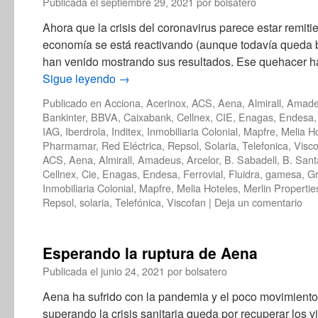
Publicada el
septiembre 29, 2021
por
bolsatero
Ahora que la crisis del coronavirus parece estar remiti
economía se está reactivando (aunque todavía queda b
han venido mostrando sus resultados. Ese quehacer 
Sigue leyendo
→
Publicado en
Acciona
,
Acerinox
,
ACS
,
Aena
,
Almirall
,
Amade
Bankinter
,
BBVA
,
Caixabank
,
Cellnex
,
CIE
,
Enagas
,
Endesa
IAG
,
Iberdrola
,
Inditex
,
Inmobiliaria Colonial
,
Mapfre
,
Melia H
Pharmamar
,
Red Eléctrica
,
Repsol
,
Solaria
,
Telefonica
,
Visc
ACS
,
Aena
,
Almirall
,
Amadeus
,
Arcelor
,
B. Sabadell
,
B. Sant
Cellnex
,
Cie
,
Enagas
,
Endesa
,
Ferrovial
,
Fluidra
,
gamesa
,
Gr
Inmobiliaria Colonial
,
Mapfre
,
Melia Hoteles
,
Merlin Propertie
Repsol
,
solaria
,
Telefónica
,
Viscofan
|
Deja un comentario
Esperando la ruptura de Aena
Publicada el
junio 24, 2021
por
bolsatero
Aena ha sufrido con la pandemia y el poco movimient
superando la crisis sanitaria queda por recuperar los 