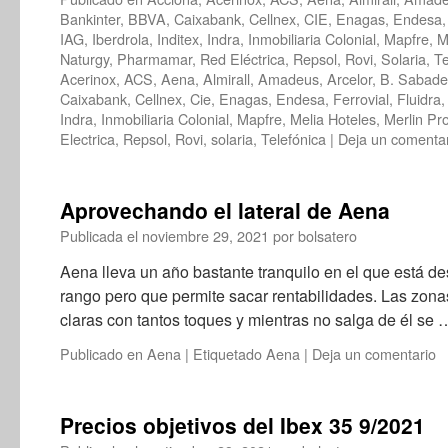
Bankinter
,
BBVA
,
Caixabank
,
Cellnex
,
CIE
,
Enagas
,
Endesa
IAG
,
Iberdrola
,
Inditex
,
Indra
,
Inmobiliaria Colonial
,
Mapfre
,
M
Naturgy
,
Pharmamar
,
Red Eléctrica
,
Repsol
,
Rovi
,
Solaria
,
Te
Acerinox
,
ACS
,
Aena
,
Almirall
,
Amadeus
,
Arcelor
,
B. Sabadel
Caixabank
,
Cellnex
,
Cie
,
Enagas
,
Endesa
,
Ferrovial
,
Fluidra
Indra
,
Inmobiliaria Colonial
,
Mapfre
,
Melia Hoteles
,
Merlin Pr
Electrica
,
Repsol
,
Rovi
,
solaria
,
Telefónica
|
Deja un comenta
Aprovechando el lateral de Aena
Publicada el
noviembre 29, 2021
por
bolsatero
Aena lleva un año bastante tranquilo en el que está de
rango pero que permite sacar rentabilidades. Las zona
claras con tantos toques y mientras no salga de él se
Publicado en
Aena
|
Etiquetado
Aena
|
Deja un comentario
Precios objetivos del Ibex 35 9/2021