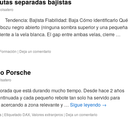
utas separadas bajistas
olsatero
ndencia: Bajista Fiabilidad: Baja Cómo identificarlo Qué
ubozu negro abierto (ninguna sombra superior y una pequeña
guiente a la vela blanca. El gap entre ambas velas, cierre …
Formación
|
Deja un comentario
do Porsche
lsatero
porada que está durando mucho tiempo. Desde hace 2 años
ntinuada y cada pequeño rebote tan solo ha servido para
á acercando a zona relevante y …
Sigue leyendo
→
s
|
Etiquetado
DAX
,
Valores extranjeros
|
Deja un comentario