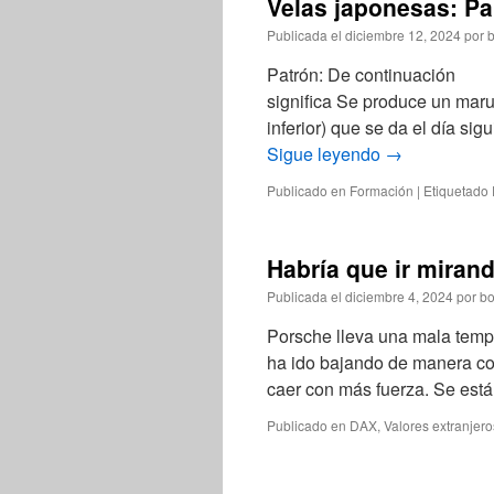
Velas japonesas: Pa
Publicada el
diciembre 12, 2024
por
b
Patrón: De continuación Te
significa Se produce un mar
inferior) que se da el día si
Sigue leyendo
→
Publicado en
Formación
|
Etiquetado
Habría que ir miran
Publicada el
diciembre 4, 2024
por
bo
Porsche lleva una mala tem
ha ido bajando de manera co
caer con más fuerza. Se est
Publicado en
DAX
,
Valores extranjero