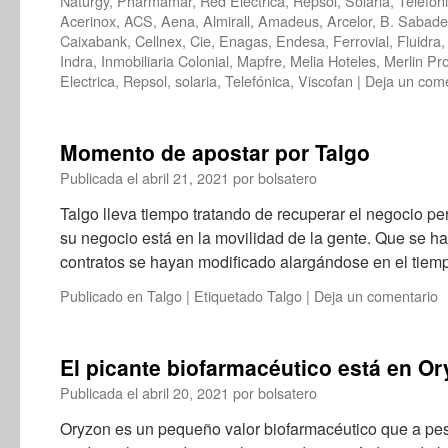
Naturgy
,
Pharmamar
,
Red Eléctrica
,
Repsol
,
Solaria
,
Telefon
Acerinox
,
ACS
,
Aena
,
Almirall
,
Amadeus
,
Arcelor
,
B. Sabadel
Caixabank
,
Cellnex
,
Cie
,
Enagas
,
Endesa
,
Ferrovial
,
Fluidra
Indra
,
Inmobiliaria Colonial
,
Mapfre
,
Melia Hoteles
,
Merlin Pr
Electrica
,
Repsol
,
solaria
,
Telefónica
,
Viscofan
|
Deja un come
Momento de apostar por Talgo
Publicada el
abril 21, 2021
por
bolsatero
Talgo lleva tiempo tratando de recuperar el negocio p
su negocio está en la movilidad de la gente. Que se 
contratos se hayan modificado alargándose en el tie
Publicado en
Talgo
|
Etiquetado
Talgo
|
Deja un comentario
El picante biofarmacéutico está en O
Publicada el
abril 20, 2021
por
bolsatero
Oryzon es un pequeño valor biofarmacéutico que a pes