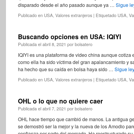
disparado desde el año pasado aunque ya …
Sigue l
Publicado en
USA
,
Valores extranjeros
|
Etiquetado
USA
,
Va
Buscando opciones en USA: IQIYI
Publicada el
abril 8, 2021
por
bolsatero
IQIYI es una plataforma de video china aunque cotiza
como ella ha sido víctima del gran apalancamiento y s
ha hecho que su caída en bolsa haya sido …
Sigue l
Publicado en
USA
,
Valores extranjeros
|
Etiquetado
USA
,
Va
OHL o lo que no quiere caer
Publicada el
abril 7, 2021
por
bolsatero
OHL hace tiempo que cambió de manos. La antigua ges
se demostró ser la mejor y la nueva de los Amodio par
confianza por parte del mercado. Ha reestructurado s