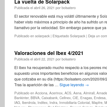
La vuelta de Solarpack
Publicada el
abril 26, 2021
por
bolsatero
El sector renovable está muy volátil últimamente y So
haber visto máximos a principio de año ha sufrido un 
llamativo por la velocidad. Sin embargo parece que y
Publicado en
solarpack
|
Etiquetado
Solarpack
|
Deja un com
Valoraciones del Ibex 4/2021
Publicada el
abril 22, 2021
por
bolsatero
El ibex ha recuperado mucho respecto a los peores m
supuesto unos importantes beneficios en algunos valor
que cotizaba en su día (https://bolsatero.com/2020/09/
Tras la aparición de las …
Sigue leyendo
→
Publicado en
Acciona
,
Acerinox
,
ACS
,
Aena
,
Almirall
,
Amade
Bankinter
,
BBVA
,
Caixabank
,
Cellnex
,
CIE
,
Enagas
,
Endesa
IAG
,
Iberdrola
,
Inditex
,
Indra
,
Inmobiliaria Colonial
,
Mapfre
,
M