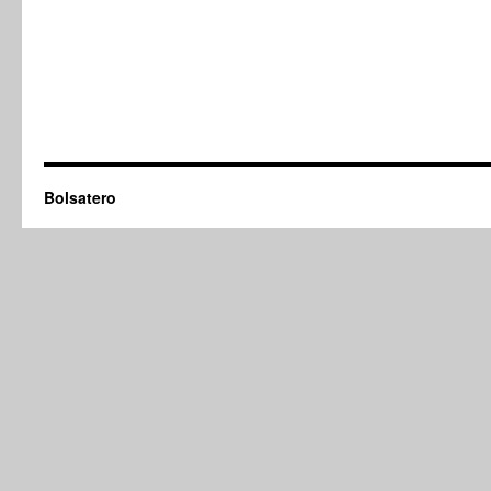
Bolsatero