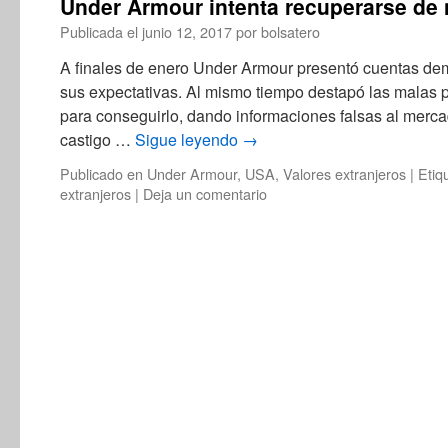
Under Armour intenta recuperarse de
Publicada el
junio 12, 2017
por
bolsatero
A finales de enero Under Armour presentó cuentas dem
sus expectativas. Al mismo tiempo destapó las malas pr
para conseguirlo, dando informaciones falsas al merc
castigo …
Sigue leyendo
→
Publicado en
Under Armour
,
USA
,
Valores extranjeros
|
Etiq
extranjeros
|
Deja un comentario