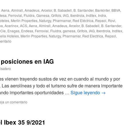
,
Aena
,
Almirall
,
Amadeus
,
Arcelor
,
B. Sabadell
,
B. Santander
,
Bankinter
,
BBVA
,
desa
,
Ferrovial
,
Fluidra
,
Gamesa
,
Grifols
,
IAG
,
Iberdrola
,
Inditex
,
Indra
,
oteles
,
Merlin Properties
,
Naturgy
,
Pharmamar
,
Red Eléctrica
,
Repsol
,
Rovi
,
na
,
Acerinox
,
ACS
,
Aena
,
Almirall
,
Amadeus
,
Arcelor
,
B. Sabadell
,
B. Santander
,
,
Cie
,
Enagas
,
Endesa
,
Ferrovial
,
Fluidra
,
gamesa
,
Grifols
,
IAG
,
Iberdrola
,
Inditex
,
elia Hoteles
,
Merlin Properties
,
Naturgy
,
Pharmamar
,
Red Electrica
,
Repsol
,
entario
posiciones en IAG
lsatero
tes vienen trayendo sustos de vez en cuando al mundo y por
 Las aerolíneas y todo el turismo sufre de manera importante
jando importantes oportunidades …
Sigue leyendo
→
eja un comentario
l Ibex 35 9/2021