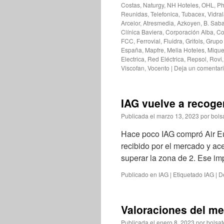
Costas
,
Naturgy
,
NH Hoteles
,
OHL
,
Ph
Reunidas
,
Telefonica
,
Tubacex
,
Vidra
Arcelor
,
Atresmedia
,
Azkoyen
,
B. Saba
Clínica Baviera
,
Corporación Alba
,
Co
FCC
,
Ferrovial
,
Fluidra
,
Grifols
,
Grupo
España
,
Mapfre
,
Melia Hoteles
,
Mique
Electrica
,
Red Eléctrica
,
Repsol
,
Rovi
Viscofan
,
Vocento
|
Deja un comentar
IAG vuelve a recoge
Publicada el
marzo 13, 2023
por
bols
Hace poco IAG compró Air E
recibido por el mercado y ac
superar la zona de 2. Ese i
Publicado en
IAG
|
Etiquetado
IAG
|
D
Valoraciones del me
Publicada el
enero 8, 2023
por
bolsat