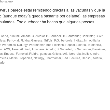
bolsatero
avirus parece estar remitiendo gracias a las vacunas y que la
o (aunque todavía queda bastante por delante) las empresas
sultados. Ese quehacer ha hecho que algunos precios …
,
Aena
,
Almirall
,
Amadeus
,
Arcelor
,
B. Sabadell
,
B. Santander
,
Bankinter
,
BBVA
,
desa
,
Ferrovial
,
Fluidra
,
Gamesa
,
Grifols
,
IAG
,
Iberdrola
,
Inditex
,
Inmobiliaria
n Properties
,
Naturgy
,
Pharmamar
,
Red Eléctrica
,
Repsol
,
Solaria
,
Telefonica
,
ox
,
ACS
,
Aena
,
Almirall
,
Amadeus
,
Arcelor
,
B. Sabadell
,
B. Santander
,
Bankinter
,
as
,
Endesa
,
Ferrovial
,
Fluidra
,
gamesa
,
Grifols
,
IAG
,
Iberdrola
,
Inditex
,
Indra
,
oteles
,
Merlin Properties
,
Naturgy
,
Pharmamar
,
Red Electrica
,
Repsol
,
solaria
,
ario