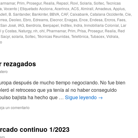
armamar
,
Prim
,
Prosegur
,
Realia
,
Repsol
,
Rovi
,
Solaria
,
Soltec
,
Tecnicas
la
,
Vocento
|
Etiquetado
Acciona
,
Acerinox
,
ACS
,
Almirall
,
Amadeus
,
Applus
,
dell
,
B. Santander
,
Bankinter
,
BBVA
,
CAF
,
Caixabank
,
Catalana Occidente
,
Cie
,
rrea
,
Deoleo
,
Ebro
,
Edreams
,
Elecnor
,
Enagas
,
Ence
,
Endesa
,
Ercros
,
Faes
,
 San José
,
IAG
,
Iberdrola
,
Iberpapel
,
Inditex
,
Indra
,
Inmobiliaria Colonial
,
Lar
l y Costas
,
Naturgy
,
nh
,
ohl
,
Pharmamar
,
Prim
,
Prisa
,
Prosegur
,
Realia
,
Red
,
Sacyr
,
solaria
,
Soltec
,
Técnicas Reunidas
,
Telefónica
,
Tubacex
,
Vidrala
,
io
r rezagados
atero
uropa después de mucho tiempo negociando. No fue bien
eleró el retroceso que ya tenía al no haber conseguido
mpulso bajista ha hecho que …
Sigue leyendo
→
eja un comentario
rcado continuo 1/2023
ero