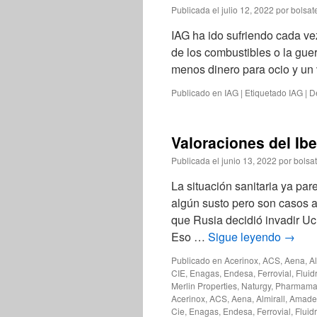
Publicada el
julio 12, 2022
por
bolsat
IAG ha ido sufriendo cada ve
de los combustibles o la gue
menos dinero para ocio y un 
Publicado en
IAG
|
Etiquetado
IAG
|
D
Valoraciones del Ib
Publicada el
junio 13, 2022
por
bolsa
La situación sanitaria ya pa
algún susto pero son casos ai
que Rusia decidió invadir Uc
Eso …
Sigue leyendo
→
Publicado en
Acerinox
,
ACS
,
Aena
,
Al
CIE
,
Enagas
,
Endesa
,
Ferrovial
,
Fluid
Merlin Properties
,
Naturgy
,
Pharmama
Acerinox
,
ACS
,
Aena
,
Almirall
,
Amade
Cie
,
Enagas
,
Endesa
,
Ferrovial
,
Fluid