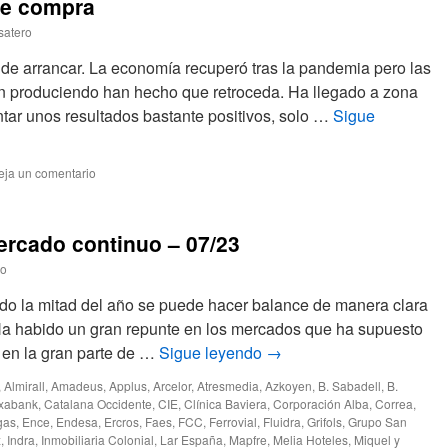
de compra
satero
r de arrancar. La economía recuperó tras la pandemia pero las
án produciendo han hecho que retroceda. Ha llegado a zona
tar unos resultados bastante positivos, solo …
Sigue
eja un comentario
ercado continuo – 07/23
ro
do la mitad del año se puede hacer balance de manera clara
 Ha habido un gran repunte en los mercados que ha supuesto
 en la gran parte de …
Sigue leyendo
→
,
Almirall
,
Amadeus
,
Applus
,
Arcelor
,
Atresmedia
,
Azkoyen
,
B. Sabadell
,
B.
xabank
,
Catalana Occidente
,
CIE
,
Clínica Baviera
,
Corporación Alba
,
Correa
,
gas
,
Ence
,
Endesa
,
Ercros
,
Faes
,
FCC
,
Ferrovial
,
Fluidra
,
Grifols
,
Grupo San
x
,
Indra
,
Inmobiliaria Colonial
,
Lar España
,
Mapfre
,
Melia Hoteles
,
Miquel y