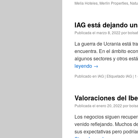
Melia Hoteles
,
Merlin Properties
,
Natu
IAG está dejando un
Publicada el
marzo 8, 2022
por
bolsa
La guerra de Ucrania está tr
encuentra. En el ámbito eco
algunos sectores y otros est
leyendo
→
Publicado en
IAG
|
Etiquetado
IAG
|
1
Valoraciones del Ib
Publicada el
enero 20, 2022
por
bols
Los negocios siguen recupera
venido reflejando. Muchos de
sus expectativas pero podrí