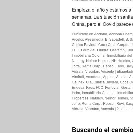
Empieza el año y estamos a 
semanas. La situación sanita
China, pero el Covid parece 
Publicado en
Acciona
,
Acciona Energ
Arcelor
,
Atresmedia
,
B. Sabadell
,
B. S
Clínica Baviera
,
Coca Cola
,
Corporac
FCC
,
Ferrovial
,
Fluidra
,
Gestamp
,
Glo
Inmobiliaria Colonial
,
Inmobiliaria del
Naturgy
,
Neinor Homes
,
NH Hoteles
,
Jofre
,
Renta Corp.
,
Repsol
,
Rovi
,
Sacy
Vidrala
,
Viscofan
,
Vocento
|
Etiquetad
Almirall
,
Amadeus
,
Applus
,
Arcelor
,
At
Cellnex
,
Cie
,
Clínica Baviera
,
Coca C
Endesa
,
Faes
,
FCC
,
Ferrovial
,
Gesta
Indra
,
Inmobiliaria Colonial
,
Inmobiliar
Properties
,
Naturgy
,
Neinor Homes
,
n
Jofre
,
Renta Corp.
,
Repsol
,
Rovi
,
Sacy
Vidrala
,
Viscofan
,
Vocento
|
2 comenta
Buscando el cambio