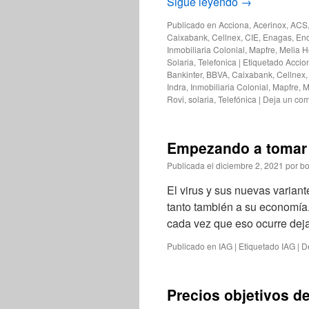
Sigue leyendo
→
Publicado en
Acciona
,
Acerinox
,
ACS
Caixabank
,
Cellnex
,
CIE
,
Enagas
,
En
Inmobiliaria Colonial
,
Mapfre
,
Melia H
Solaria
,
Telefonica
|
Etiquetado
Accio
Bankinter
,
BBVA
,
Caixabank
,
Cellnex
Indra
,
Inmobiliaria Colonial
,
Mapfre
,
M
Rovi
,
solaria
,
Telefónica
|
Deja un com
Empezando a tomar 
Publicada el
diciembre 2, 2021
por
bo
El virus y sus nuevas varian
tanto también a su economía.
cada vez que eso ocurre de
Publicado en
IAG
|
Etiquetado
IAG
|
D
Precios objetivos de