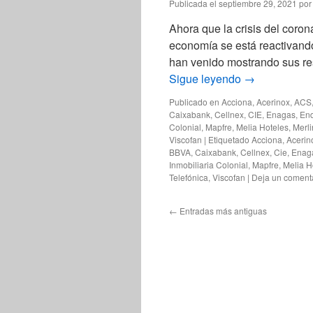
Publicada el
septiembre 29, 2021
por
Ahora que la crisis del coron
economía se está reactivand
han venido mostrando sus re
Sigue leyendo
→
Publicado en
Acciona
,
Acerinox
,
ACS
Caixabank
,
Cellnex
,
CIE
,
Enagas
,
En
Colonial
,
Mapfre
,
Melia Hoteles
,
Merli
Viscofan
|
Etiquetado
Acciona
,
Acerin
BBVA
,
Caixabank
,
Cellnex
,
Cie
,
Enag
Inmobiliaria Colonial
,
Mapfre
,
Melia H
Telefónica
,
Viscofan
|
Deja un coment
←
Entradas más antiguas