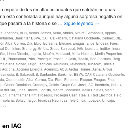
la espera de los resultados anuales que saldrán en unas
ria está controlada aunque hay alguna sorpresa negativa en
que pasará a la historia o se …
Sigue leyendo
→
ia
,
Acerinox
,
ACS
,
Aedas Homes
,
Aena
,
Airbus
,
Almirall
,
Amadeus
,
Applus
,
antander
,
Bankinter
,
BBVA
,
CAF
,
Caixabank
,
Catalana Occidente
,
Cellnex
,
CIE
,
ión Alba
,
Correa
,
Dia
,
Ebro
,
Edreams
,
Elecnor
,
Enagas
,
Ence
,
Endesa
,
Faes
,
bal Dominion
,
Grenergy
,
Grifols
,
Grupo San José
,
IAG
,
Iberdrola
,
Inditex
,
Indra
,
 Sur
,
Línea Directa
,
Logista
,
Mapfre
,
Mediaset
,
Melia Hoteles
,
Merlin Properties
,
OHL
,
Pharmamar
,
Prim
,
Prosegur
,
Prosegur Cash
,
Realia
,
Red Eléctrica
,
Reig
r
,
Solaria
,
Soltec
,
Talgo
,
Tecnicas Reunidas
,
Telefonica
,
Tubacex
,
Unicaja
,
o
Acciona
,
Acciona Energia
,
Acerinox
,
ACS
,
Aedas Homes
,
Aena
,
Airbus
,
resmedia
,
B. Sabadell
,
B. Santander
,
Bankinter
,
BBVA
,
CAF
,
Catalana Occidente
,
ola
,
Corporación Alba
,
Correa
,
Dia
,
Ebro
,
Edreams
,
Elecnor
,
Enagas
,
Ence
,
mp
,
Global Dominion
,
Grenergy
,
Grifols
,
Grupo San José
,
IAG
,
Iberdrola
,
Inditex
,
ia del Sur
,
Línea Directa
,
Logista
,
Mapfre
,
Mediaset
,
Melia Hoteles
,
Merlin
h
,
ohl
,
Pharmamar
,
Prim
,
Prosegur
,
Prosegur Cash
,
Realia
,
Red Electrica
,
Reig
r
,
solaria
,
Soltec
,
Talgo
,
Técnicas Reunidas
,
Telefónica
,
Tubacex
,
Unicaja
,
rios
 en IAG