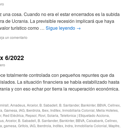
ero
z una cosa. Cuando no era el estar encerrados es la subida
rra de Ucrania. La previsible recesión implicará que haya
valor turístico como …
Sigue leyendo
→
eja un comentario
ex 6/2022
tero
rece totalmente controlada con pequeños repuntes que da
slados. La situación financiera se había estabilizado hasta
rania y con eso echar por tierra la recuperación económica.
mirall
,
Amadeus
,
Arcelor
,
B. Sabadell
,
B. Santander
,
Bankinter
,
BBVA
,
Cellnex
,
ra
,
Gamesa
,
IAG
,
Iberdrola
,
Ibex
,
Inditex
,
Inmobiliaria Colonial
,
Melia Hoteles
,
r
,
Red Eléctrica
,
Repsol
,
Rovi
,
Solaria
,
Telefonica
|
Etiquetado
Acciona
,
us
,
Arcelor
,
B. Sabadell
,
B. Santander
,
Bankinter
,
BBVA
,
Caixabank
,
Cellnex
,
ra
,
gamesa
,
Grifols
,
IAG
,
Iberdrola
,
Inditex
,
Indra
,
Inmobiliaria Colonial
,
Mapfre
,