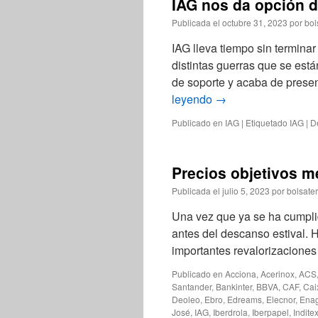
IAG nos da opción 
Publicada el
octubre 31, 2023
por
bol
IAG lleva tiempo sin termina
distintas guerras que se est
de soporte y acaba de presen
leyendo
→
Publicado en
IAG
|
Etiquetado
IAG
|
D
Precios objetivos m
Publicada el
julio 5, 2023
por
bolsate
Una vez que ya se ha cumpli
antes del descanso estival.
importantes revalorizaciones
Publicado en
Acciona
,
Acerinox
,
ACS
Santander
,
Bankinter
,
BBVA
,
CAF
,
Cai
Deoleo
,
Ebro
,
Edreams
,
Elecnor
,
Ena
José
,
IAG
,
Iberdrola
,
Iberpapel
,
Indite