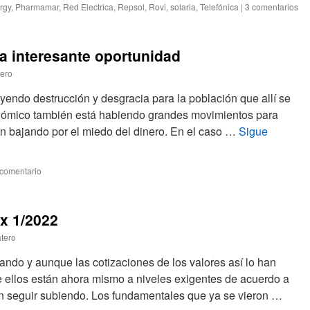
rgy
,
Pharmamar
,
Red Electrica
,
Repsol
,
Rovi
,
solaria
,
Telefónica
|
3 comentarios
a interesante oportunidad
tero
ayendo destrucción y desgracia para la población que allí se
nómico también está habiendo grandes movimientos para
án bajando por el miedo del dinero. En el caso …
Sigue
 comentario
ex 1/2022
atero
ndo y aunque las cotizaciones de los valores así lo han
 ellos están ahora mismo a niveles exigentes de acuerdo a
an seguir subiendo. Los fundamentales que ya se vieron …