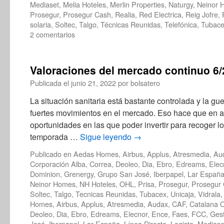
Mediaset
,
Melia Hoteles
,
Merlin Properties
,
Naturgy
,
Neinor 
Prosegur
,
Prosegur Cash
,
Realia
,
Red Electrica
,
Reig Jofre
,
solaria
,
Soltec
,
Talgo
,
Técnicas Reunidas
,
Telefónica
,
Tubac
2 comentarios
Valoraciones del mercado continuo 6
Publicada el
junio 21, 2022
por
bolsatero
La situación sanitaria está bastante controlada y la g
fuertes movimientos en el mercado. Eso hace que en 
oportunidades en las que poder invertir para recoger l
temporada …
Sigue leyendo
→
Publicado en
Aedas Homes
,
Airbus
,
Applus
,
Atresmedia
,
Au
Corporación Alba
,
Correa
,
Deoleo
,
Dia
,
Ebro
,
Edreams
,
Elec
Dominion
,
Grenergy
,
Grupo San José
,
Iberpapel
,
Lar Españ
Neinor Homes
,
NH Hoteles
,
OHL
,
Prisa
,
Prosegur
,
Prosegur
Soltec
,
Talgo
,
Tecnicas Reunidas
,
Tubacex
,
Unicaja
,
Vidrala
Homes
,
Airbus
,
Applus
,
Atresmedia
,
Audax
,
CAF
,
Catalana 
Deoleo
,
Dia
,
Ebro
,
Edreams
,
Elecnor
,
Ence
,
Faes
,
FCC
,
Ges
José
,
Iberpapel
,
Lar España
,
Línea Directa
,
Logista
,
Mediase