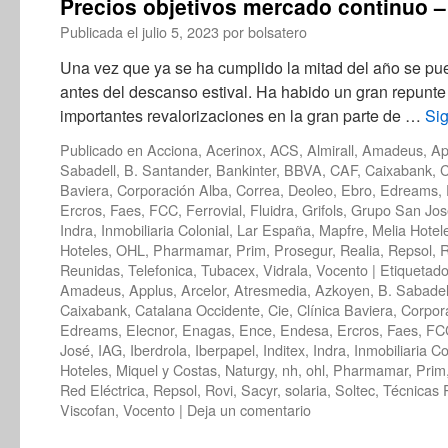
Precios objetivos mercado continuo –
Publicada el
julio 5, 2023
por
bolsatero
Una vez que ya se ha cumplido la mitad del año se pu
antes del descanso estival. Ha habido un gran repunt
importantes revalorizaciones en la gran parte de …
Si
Publicado en
Acciona
,
Acerinox
,
ACS
,
Almirall
,
Amadeus
,
Ap
Sabadell
,
B. Santander
,
Bankinter
,
BBVA
,
CAF
,
Caixabank
,
C
Baviera
,
Corporación Alba
,
Correa
,
Deoleo
,
Ebro
,
Edreams
,
Ercros
,
Faes
,
FCC
,
Ferrovial
,
Fluidra
,
Grifols
,
Grupo San Jos
Indra
,
Inmobiliaria Colonial
,
Lar España
,
Mapfre
,
Melia Hotel
Hoteles
,
OHL
,
Pharmamar
,
Prim
,
Prosegur
,
Realia
,
Repsol
,
R
Reunidas
,
Telefonica
,
Tubacex
,
Vidrala
,
Vocento
|
Etiquetad
Amadeus
,
Applus
,
Arcelor
,
Atresmedia
,
Azkoyen
,
B. Sabadel
Caixabank
,
Catalana Occidente
,
Cie
,
Clínica Baviera
,
Corpor
Edreams
,
Elecnor
,
Enagas
,
Ence
,
Endesa
,
Ercros
,
Faes
,
FC
José
,
IAG
,
Iberdrola
,
Iberpapel
,
Inditex
,
Indra
,
Inmobiliaria Co
Hoteles
,
Miquel y Costas
,
Naturgy
,
nh
,
ohl
,
Pharmamar
,
Prim
Red Eléctrica
,
Repsol
,
Rovi
,
Sacyr
,
solaria
,
Soltec
,
Técnicas 
Viscofan
,
Vocento
|
Deja un comentario