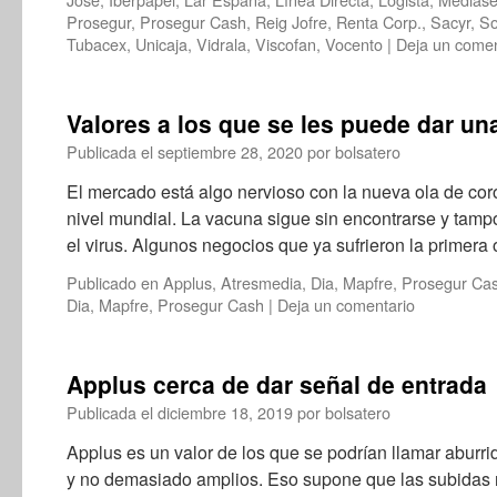
Prosegur
,
Prosegur Cash
,
Reig Jofre
,
Renta Corp.
,
Sacyr
,
So
Tubacex
,
Unicaja
,
Vidrala
,
Viscofan
,
Vocento
|
Deja un comen
Valores a los que se les puede dar un
Publicada el
septiembre 28, 2020
por
bolsatero
El mercado está algo nervioso con la nueva ola de co
nivel mundial. La vacuna sigue sin encontrarse y tampo
el virus. Algunos negocios que ya sufrieron la primera
Publicado en
Applus
,
Atresmedia
,
Dia
,
Mapfre
,
Prosegur Ca
Dia
,
Mapfre
,
Prosegur Cash
|
Deja un comentario
Applus cerca de dar señal de entrada
Publicada el
diciembre 18, 2019
por
bolsatero
Applus es un valor de los que se podrían llamar aburri
y no demasiado amplios. Eso supone que las subidas n