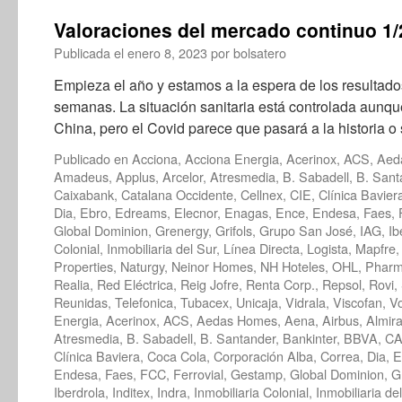
Valoraciones del mercado continuo 1
Publicada el
enero 8, 2023
por
bolsatero
Empieza el año y estamos a la espera de los resultad
semanas. La situación sanitaria está controlada aunq
China, pero el Covid parece que pasará a la historia 
Publicado en
Acciona
,
Acciona Energia
,
Acerinox
,
ACS
,
Aed
Amadeus
,
Applus
,
Arcelor
,
Atresmedia
,
B. Sabadell
,
B. Sant
Caixabank
,
Catalana Occidente
,
Cellnex
,
CIE
,
Clínica Bavier
Dia
,
Ebro
,
Edreams
,
Elecnor
,
Enagas
,
Ence
,
Endesa
,
Faes
,
Global Dominion
,
Grenergy
,
Grifols
,
Grupo San José
,
IAG
,
Ib
Colonial
,
Inmobiliaria del Sur
,
Línea Directa
,
Logista
,
Mapfre
Properties
,
Naturgy
,
Neinor Homes
,
NH Hoteles
,
OHL
,
Phar
Realia
,
Red Eléctrica
,
Reig Jofre
,
Renta Corp.
,
Repsol
,
Rovi
,
Reunidas
,
Telefonica
,
Tubacex
,
Unicaja
,
Vidrala
,
Viscofan
,
V
Energia
,
Acerinox
,
ACS
,
Aedas Homes
,
Aena
,
Airbus
,
Almira
Atresmedia
,
B. Sabadell
,
B. Santander
,
Bankinter
,
BBVA
,
CA
Clínica Baviera
,
Coca Cola
,
Corporación Alba
,
Correa
,
Dia
,
E
Endesa
,
Faes
,
FCC
,
Ferrovial
,
Gestamp
,
Global Dominion
,
G
Iberdrola
,
Inditex
,
Indra
,
Inmobiliaria Colonial
,
Inmobiliaria de