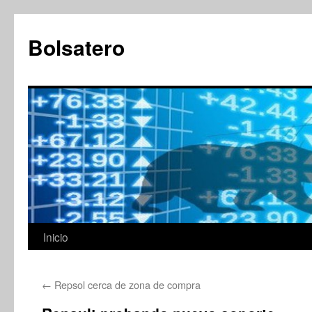
Saltar
al
Bolsatero
contenido
Inicio
←
Repsol cerca de zona de compra