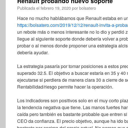
Renault probando nuevo soporte
Publicada el
febrero 19, 2020
por
bolsatero
Hace no mucho hablábamos que Renault estaba en un s
https://bolsatero.com/2019/12/12/renault-invita-a-proba
un rebote más o menos interesante no lo dio y perdió
llegue al siguiente soporte donde debería volver a pro
probar o al menos donde proponer una estrategia alci
debería ayudar.
La estrategia pasaría por tomar posiciones a estos pre
superado 32.5. El objetivo a buscar estaría en 35 y 40
ejecutarse si perdiera de manera clara 30 a cierre de s
Rentabilidad/riesgo permite hacer la operación.
Los indicadores son positivos solo en el muy corto plaz
la tendencia negativa que tiene. Las manos fuertes han
caída pero también es bastante probable que entren si
CEO da confianza. El precio objetivo, aunque ha ido b
bastante por encima del precio actual. No parece que s