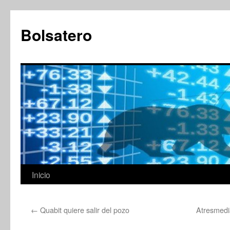
Saltar
al
Bolsatero
contenido
Inicio
←
Quabit quiere salir del pozo
Atresmedi