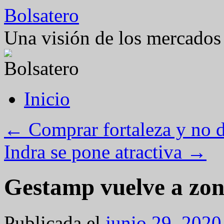
Saltar
Bolsatero
al
contenido
Una visión de los mercados 
Inicio
←
Comprar fortaleza y no d
Indra se pone atractiva
→
Gestamp vuelve a zon
Publicada el
junio 29, 2020