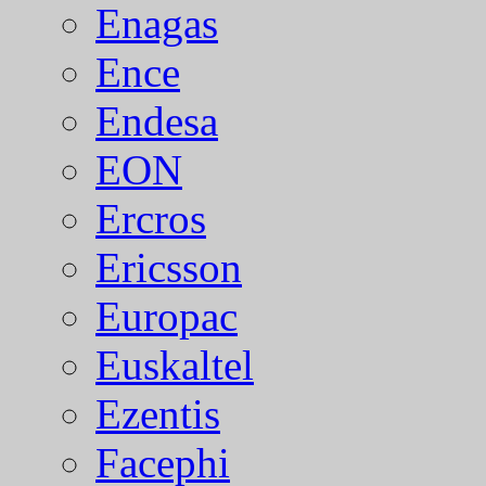
Enagas
Ence
Endesa
EON
Ercros
Ericsson
Europac
Euskaltel
Ezentis
Facephi