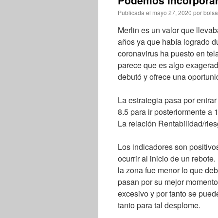
Podemos incorporar
Publicada el
mayo 27, 2020
por
bolsa
Merlin es un valor que llev
años ya que había logrado du
coronavirus ha puesto en tela
parece que es algo exagerado
debutó y ofrece una oportuni
La estrategia pasa por entrar 
8.5 para ir posteriormente a 
La relación Rentabilidad/ries
Los indicadores son positivos
ocurrir al inicio de un rebot
la zona fue menor lo que deb
pasan por su mejor momento, 
excesivo y por tanto se pue
tanto para tal desplome.