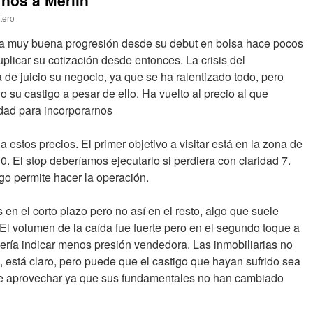
nos a Merlin
tero
aba muy buena progresión desde su debut en bolsa hace pocos
plicar su cotización desde entonces. La crisis del
 de juicio su negocio, ya que se ha ralentizado todo, pero
 su castigo a pesar de ello. Ha vuelto al precio al que
dad para incorporarnos
a estos precios. El primer objetivo a visitar está en la zona de
10. El stop deberíamos ejecutarlo si perdiera con claridad 7.
go permite hacer la operación.
 en el corto plazo pero no así en el resto, algo que suele
e. El volumen de la caída fue fuerte pero en el segundo toque a
ería indicar menos presión vendedora. Las inmobiliarias no
está claro, pero puede que el castigo que hayan sufrido sea
de aprovechar ya que sus fundamentales no han cambiado