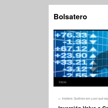
Saltar
al
Bolsatero
contenido
Inicio
←
Insiders: Quiénes son y por qué se