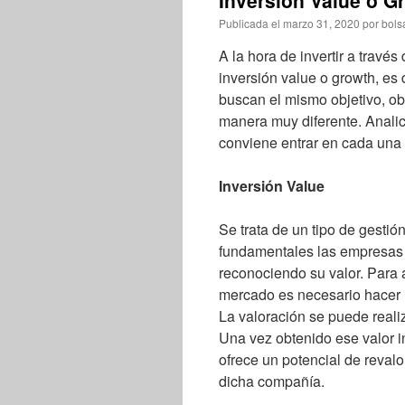
Inversión Value o G
Publicada el
marzo 31, 2020
por
bols
A la hora de invertir a travé
inversión value o growth, es 
buscan el mismo objetivo, ob
manera muy diferente. Analic
conviene entrar en cada una
Inversión Value
Se trata de un tipo de gestió
fundamentales las empresas 
reconociendo su valor. Para 
mercado es necesario hacer 
La valoración se puede realiz
Una vez obtenido ese valor in
ofrece un potencial de revalo
dicha compañía.