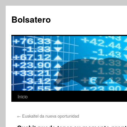
Saltar
al
Bolsatero
contenido
Inicio
←
Euskaltel da nueva oportunidad