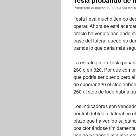
Tesla probando de n
Publicada el
marzo 12, 2019
por
bols
Tesla lleva mucho tiempo des
operar. Ahora se está acerca
precio ha venido haciendo mí
base del lateral puede no dar
tramos lo que daría más segu
La estrategia en Tesla pasarí
260 o en 320. Por qué compra
que podría ser bueno pero al 
de superar 320 el stop deberí
260 el stop de todo habría qu
Los indicadores son vendedo
neutral debido al lateral en 
plazo que ha venido sujetan
posicionándose tímidamente p
venido haciendo mínimos cre