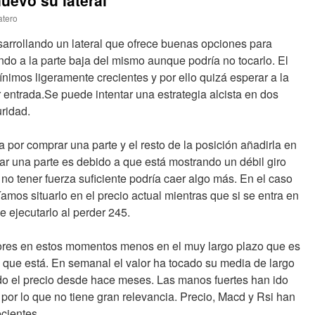
uevo su lateral
atero
arrollando un lateral que ofrece buenas opciones para
ndo a la parte baja del mismo aunque podría no tocarlo. El
nimos ligeramente crecientes y por ello quizá esperar a la
 entrada.Se puede intentar una estrategia alcista en dos
ridad.
a por comprar una parte y el resto de la posición añadirla en
r una parte es debido a que está mostrando un débil giro
no tener fuerza suficiente podría caer algo más. En el caso
amos situarlo en el precio actual mientras que si se entra en
e ejecutarlo al perder 245.
res en estos momentos menos en el muy largo plazo que es
el que está. En semanal el valor ha tocado su media de largo
do el precio desde hace meses. Las manos fuertes han ido
or lo que no tiene gran relevancia. Precio, Macd y Rsi han
cientes