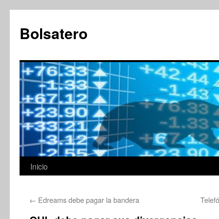
Saltar
al
Bolsatero
contenido
Inicio
←
Edreams debe pagar la bandera
Telef