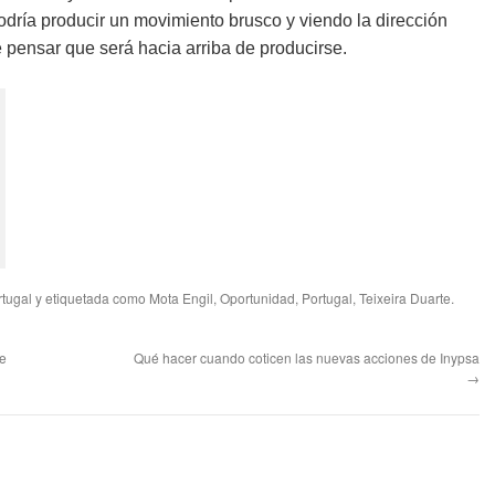
podría producir un movimiento brusco y viendo la dirección
 pensar que será hacia arriba de producirse.
rtugal
y etiquetada como
Mota Engil
,
Oportunidad
,
Portugal
,
Teixeira Duarte
.
te
Qué hacer cuando coticen las nuevas acciones de Inypsa
→