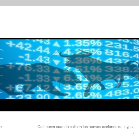
te
Qué hacer cuando coticen las nuevas acciones de Inypsa
→