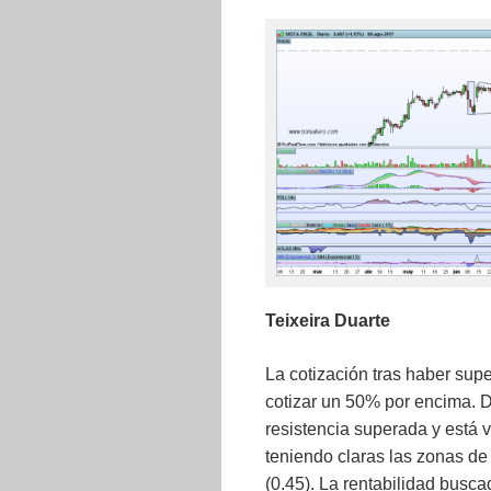
Teixeira Duarte
La cotización tras haber supe
cotizar un 50% por encima. D
resistencia superada y está v
teniendo claras las zonas de 
(0.45). La rentabilidad busca