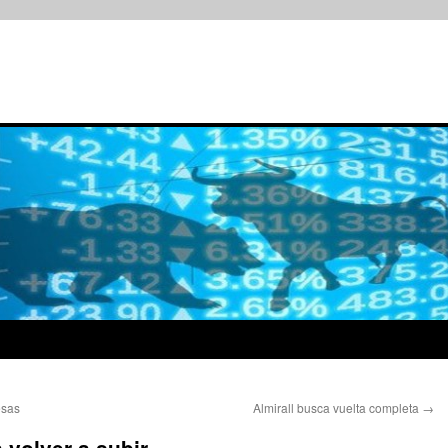
esas
Almirall busca vuelta completa
→