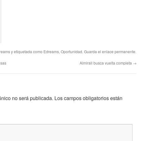
reams
y etiquetada como
Edreams
,
Oportunidad
. Guarda el
enlace permanente
.
esas
Almirall busca vuelta completa
→
ónico no será publicada.
Los campos obligatorios están