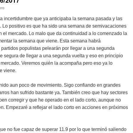
6/2017
ero
a incertidumbre que ya anticipaba la semana pasada y las
o. Lo positivo es que ha sido una semana de semivacaciones
n el mercado. Lo malo que da continuidad a lo comenzado la
mentar la semana que viene. Esta semana habrá
partidos populistas pelearán por llegar a una segunda
ce segura de llegar a una segunda vuelta y eso en principio
el mercado. Veremos quién la acompaña pero eso ya lo
 viene.
enido aun poco de movimiento. Sigo confiando en grandes
arros han sufrido bastante ya. También creo que hay sectores
en corregir y que he operado en el lado corto, aunque no
en. Empezaré a reflejar el lado corto en acciones en próximos
que no fue capaz de superar 11.9 por lo que terminó saliendo