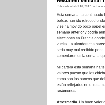
Resumen semanal 1
Publicada el
abril 16, 2017
por
bolsat
Esta semana ha continuado l
bolsas han ido retrocediend
y se ha movido poco papel e
semana anterior y podría au
elecciones en Francia donde 
vuelta. La ultraderecha pare
sería muy mal recibido por 
comentaremos la semana que
Mi cartera esta semana ha t
valores puesto que los chich
como son los bancos que deb
están reflejados en el resum
resúmenes.
Atresmedia
. Un buen valor 