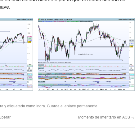
uave.
ra
y etiquetada como
Indra
. Guarda el
enlace permanente
.
uperar
Momento de intentarlo en ACS
→