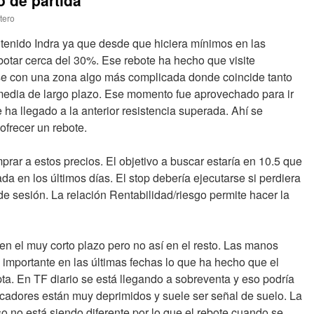
o de partida
tero
 tenido Indra ya que desde que hiciera mínimos en las
botar cerca del 30%. Ese rebote ha hecho que visite
rse con una zona algo más complicada donde coincide tanto
media de largo plazo. Ese momento fue aprovechado para ir
ha llegado a la anterior resistencia superada. Ahí se
ofrecer un rebote.
prar a estos precios. El objetivo a buscar estaría en 10.5 que
a en los últimos días. El stop debería ejecutarse si perdiera
de sesión. La relación Rentabilidad/riesgo permite hacer la
en el muy corto plazo pero no así en el resto. Las manos
 importante en las últimas fechas lo que ha hecho que el
ta. En TF diario se está llegando a sobreventa y eso podría
dicadores están muy deprimidos y suele ser señal de suelo. La
eso no está siendo diferente por lo que el rebote cuando se