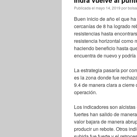
Indra vuelve al punt
Publicada el
mayo 14, 2019
por
bolsa
Buen inicio de año el que ha
cercanías de 8 ha logrado re
resistencias hasta encontra
resistencia horizontal como 
haciendo beneficio hasta que 
encuentra de nuevo y podría 
La estrategia pasaría por com
es la zona donde fue rechazad
9.4 de manera clara a cierre 
operación.
Los indicadores son alcistas 
fuertes han salido de manera
valor bajara de manera abrup
producir un rebote. Otros in
subida fue fuerte y el retroc