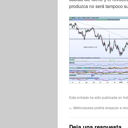
produzca no será tampoco s
Esta entrada ha sido publicada en
Ind
←
Metrovacesa podría empezar a rec
Deja una respuesta