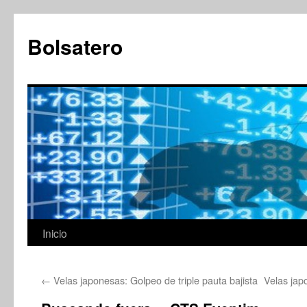
Saltar
al
Bolsatero
contenido
Inicio
←
Velas japonesas: Golpeo de triple pauta bajista
Velas jap