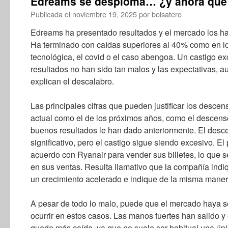
Edreams se desploma… ¿y ahora qué
Publicada el
noviembre 19, 2025
por
bolsatero
Edreams ha presentado resultados y el mercado los ha
Ha terminado con caídas superiores al 40% como en lo
tecnológica, el covid o el caso abengoa. Un castigo ex
resultados no han sido tan malos y las expectativas, 
explican el descalabro.
Las principales cifras que pueden justificar los descen
actual como el de los próximos años, como el descens
buenos resultados le han dado anteriormente. El desce
significativo, pero el castigo sigue siendo excesivo. E
acuerdo con Ryanair para vender sus billetes, lo que s
en sus ventas. Resulta llamativo que la compañía indi
un crecimiento acelerado e indique de la misma maner
A pesar de todo lo malo, puede que el mercado haya 
ocurrir en estos casos. Las manos fuertes han salido y
quede más caída, ya que no suele ser habitual una úni