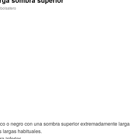
rga sombra superior
bolsatero
nco o negro con una sombra superior extremadamente larga
 largas habituales.
 inferior.