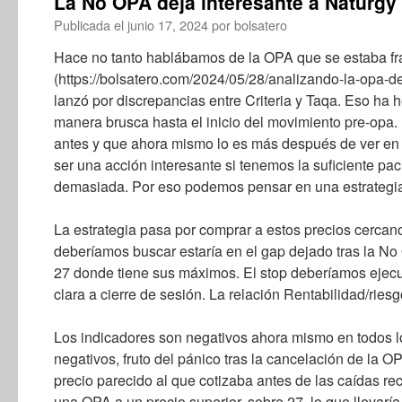
La No OPA deja interesante a Naturgy
Publicada el
junio 17, 2024
por
bolsatero
Hace no tanto hablábamos de la OPA que se estaba f
(https://bolsatero.com/2024/05/28/analizando-la-opa-de
lanzó por discrepancias entre Criteria y Taqa. Eso ha
manera brusca hasta el inicio del movimiento pre-opa.
antes y que ahora mismo lo es más después de ver en 
ser una acción interesante si tenemos la suficiente pac
demasiada. Por eso podemos pensar en una estrategia 
La estrategia pasa por comprar a estos precios cercano
deberíamos buscar estaría en el gap dejado tras la No
27 donde tiene sus máximos. El stop deberíamos ejecu
clara a cierre de sesión. La relación Rentabilidad/ries
Los indicadores son negativos ahora mismo en todos l
negativos, fruto del pánico tras la cancelación de la 
precio parecido al que cotizaba antes de las caídas r
una OPA a un precio superior, sobre 27, lo que llevaría a