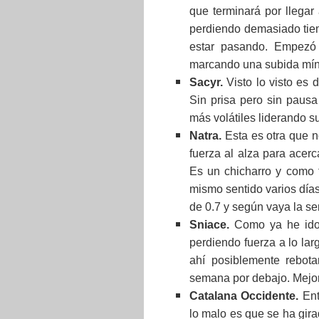
que terminará por llegar
perdiendo demasiado tie
estar pasando. Empezó
marcando una subida mín
Sacyr.
Visto lo visto es 
Sin prisa pero sin pausa
más volátiles liderando s
Natra.
Esta es otra que n
fuerza al alza para acerc
Es un chicharro y como t
mismo sentido varios días
de 0.7 y según vaya la se
Sniace.
Como ya he ido 
perdiendo fuerza a lo lar
ahí posiblemente rebota
semana por debajo. Mejor
Catalana Occidente.
Ent
lo malo es que se ha gira