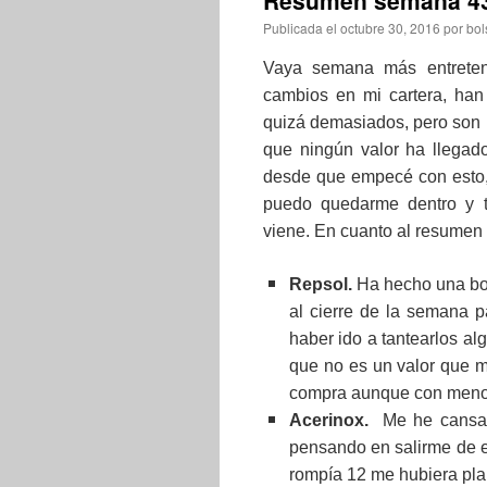
Resumen semana 43
Publicada el
octubre 30, 2016
por
bol
Vaya semana más entreten
cambios en mi cartera, han
quizá demasiados, pero son 
que ningún valor ha llegad
desde que empecé con esto, 
puedo quedarme dentro y t
viene. En cuanto al resumen 
Repsol.
Ha hecho una bon
al cierre de la semana 
haber ido a tantearlos al
que no es un valor que 
compra aunque con menor 
Acerinox.
Me he cansado
pensando en salirme de el
rompía 12 me hubiera plan