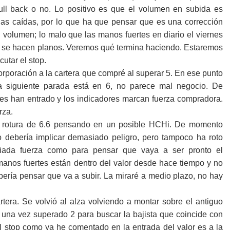
ll back o no. Lo positivo es que el volumen en subida es
as caídas, por lo que ha que pensar que es una corrección
 volumen; lo malo que las manos fuertes en diario el viernes
es se hacen planos. Veremos qué termina haciendo. Estaremos
cutar el stop.
poración a la cartera que compré al superar 5. En ese punto
a siguiente parada está en 6, no parece mal negocio. De
es han entrado y los indicadores marcan fuerza compradora.
rza.
 rotura de 6.6 pensando en un posible HCHi. De momento
no debería implicar demasiado peligro, pero tampoco ha roto
iada fuerza como para pensar que vaya a ser pronto el
manos fuertes están dentro del valor desde hace tiempo y no
bería pensar que va a subir. La miraré a medio plazo, no hay
tera. Se volvió al alza volviendo a montar sobre el antiguo
r una vez superado 2 para buscar la bajista que coincide con
 El stop como ya he comentado en la entrada del valor es a la