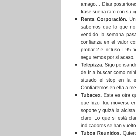
amago… Días posteriores
frase suena raro con su «
Renta Corporación.
Una
sabemos que lo que no 
vendido la semana pasa
confianza en el valor c
probar 2 e incluso 1.95 
seguiremos por si acaso.
Telepizza.
Sigo pensando 
de ir a buscar como míni
situado el stop en la 
Confiaremos en ella a me
Tubacex.
Esta es otra qu
que hizo fue moverse en
soporte y quizá la alcist
claro. Lo que sí está c
indicadores se han vuelto
Tubos Reunidos.
Quiero