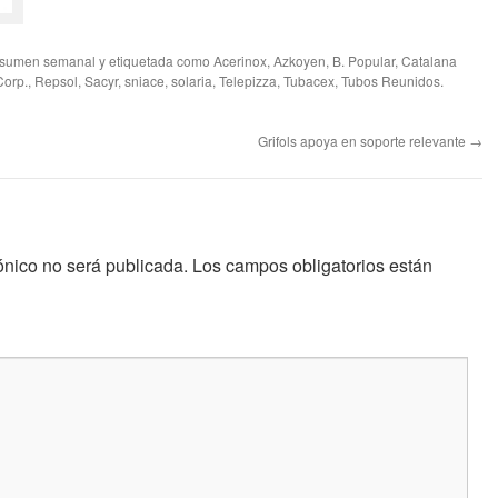
sumen semanal
y etiquetada como
Acerinox
,
Azkoyen
,
B. Popular
,
Catalana
Corp.
,
Repsol
,
Sacyr
,
sniace
,
solaria
,
Telepizza
,
Tubacex
,
Tubos Reunidos
.
Grifols apoya en soporte relevante
→
ónico no será publicada.
Los campos obligatorios están