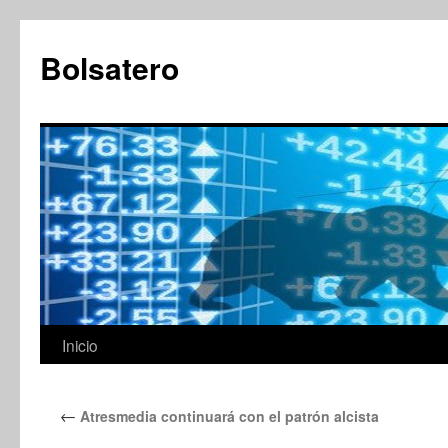
Saltar
al
Bolsatero
contenido
Inicio
←
Atresmedia continuará con el patrón alcista