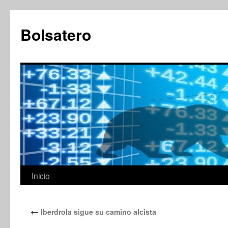
Saltar
al
Bolsatero
contenido
Inicio
←
Iberdrola sigue su camino alcista