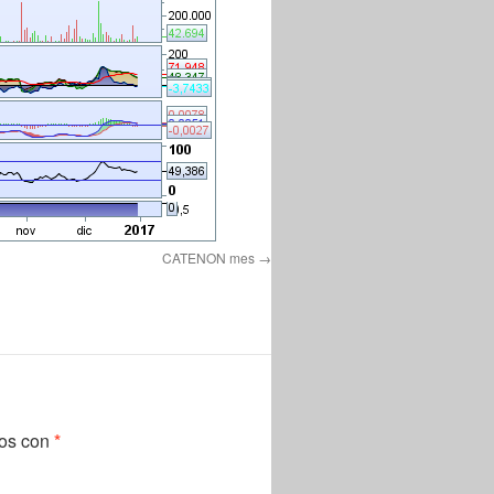
CATENON mes
dos con
*