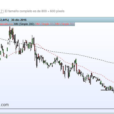
17
|
El tamaño completo es de
800 × 600
pixels