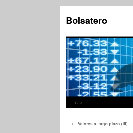
Saltar
al
Bolsatero
contenido
Inicio
←
Valores a largo plazo (III)