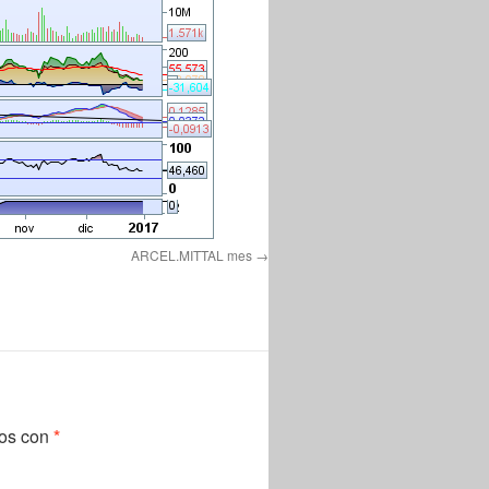
ARCEL.MITTAL mes
dos con
*