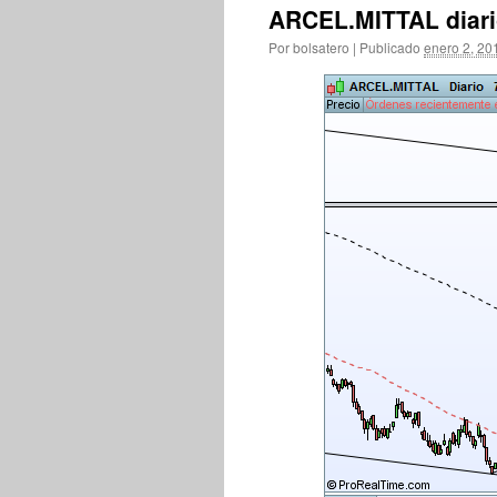
ARCEL.MITTAL diar
Por
bolsatero
|
Publicado
enero 2, 20