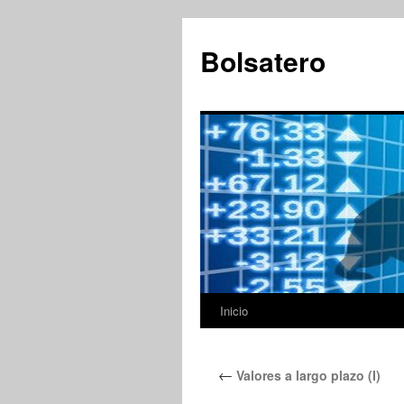
Saltar
al
Bolsatero
contenido
Inicio
←
Valores a largo plazo (I)