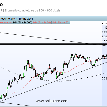
io
17
|
El tamaño completo es de
800 × 600
pixels