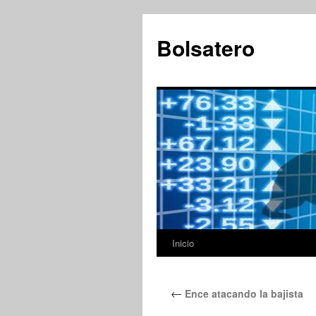
Saltar
al
Bolsatero
contenido
Inicio
←
Ence atacando la bajista