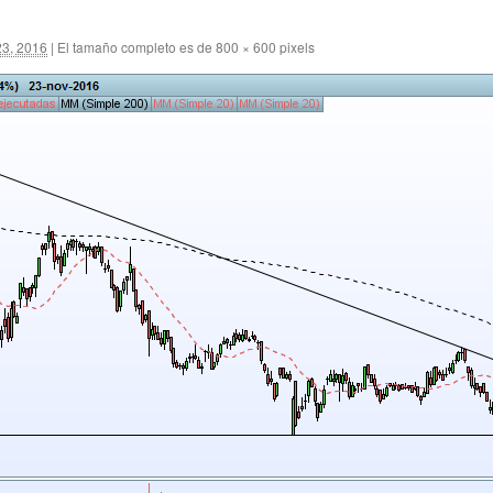
23, 2016
|
El tamaño completo es de
800 × 600
pixels