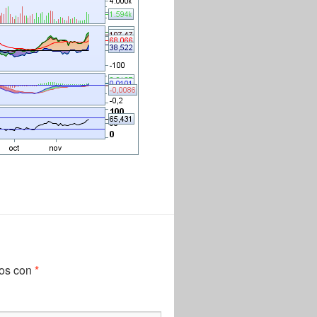
dos con
*