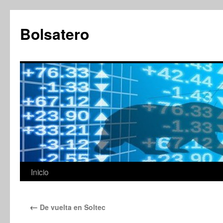
Saltar
al
Bolsatero
contenido
Inicio
←
De vuelta en Soltec