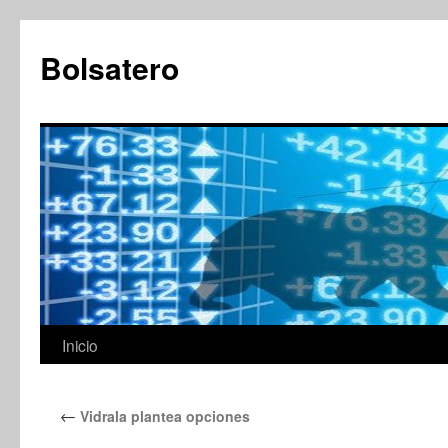
Saltar
al
Bolsatero
contenido
Inicio
←
Vidrala plantea opciones